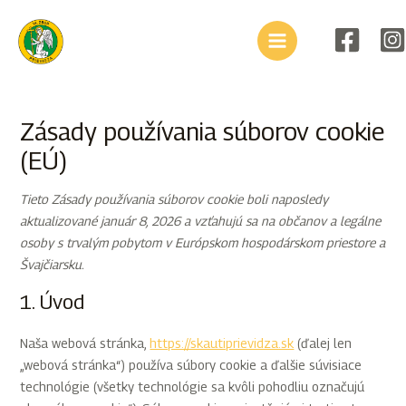
Preskočiť
Consent
Consent
Consent
Consent
Consent
Consent
Consent
Consent
Marketing
Main
na
to
to
to
to
to
to
to
to
Menu
obsah
service
service
service
service
service
service
service
service
elementor
wordpress
google-
complianz
wordfence
google-
facebook
rôzne
analytics
maps
Zásady používania súborov cookie
(EÚ)
Tieto Zásady používania súborov cookie boli naposledy
aktualizované január 8, 2026 a vzťahujú sa na občanov a legálne
osoby s trvalým pobytom v Európskom hospodárskom priestore a
Švajčiarsku.
1. Úvod
Naša webová stránka,
https://skautiprievidza.sk
(ďalej len
„webová stránka“) používa súbory cookie a ďalšie súvisiace
technológie (všetky technológie sa kvôli pohodliu označujú