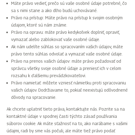
Máte právo vedieť, prečo sú vaše osobné údaje potrebné, čo
sa s nimi stane a ako dlho budú uchovávané.
Právo na prístup: Máte právo na prístup k svojim osobným
údajom, ktoré sú nám známe.
Právo na opravu: máte právo kedykoľvek doplniť, opraviť,
vymazať alebo zablokovať vaše osobné údaje.
Ak nám udelíte súhlas so spracovaním vašich údajov, máte
právo tento súhlas odvolať a vymazať vaše osobné údaje.
Právo na prenos vašich údajov: máte právo požadovať od
správcu všetky svoje osobné údaje a preniesť ich v celom
rozsahu k ďalšiemu prevádzkovateľovi.
Právo namietať: môžete vzniesť námietku proti spracovaniu
vašich údajov. Dodržiavame to, pokiaľ neexistujú odôvodnené
dôvody na spracovanie.
Ak chcete uplatniť tieto práva, kontaktujte nás. Pozrite sa na
kontaktné údaje v spodnej časti týchto zásad používania
súborov cookie. Ak máte sťažnosť na to, ako narábame s vašimi
údajmi, radi by sme vás počuli, ale máte tiež právo podať