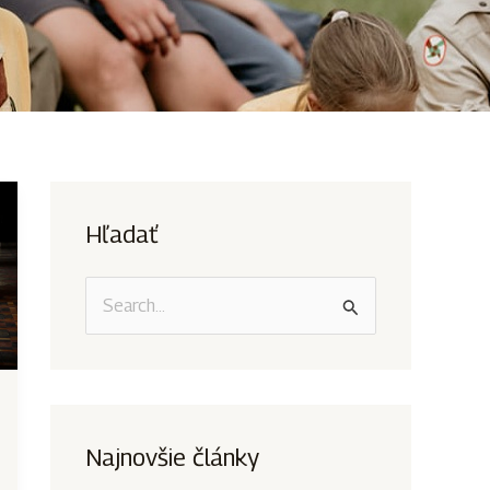
Hľadať
V
y
h
ľ
a
Najnovšie články
d