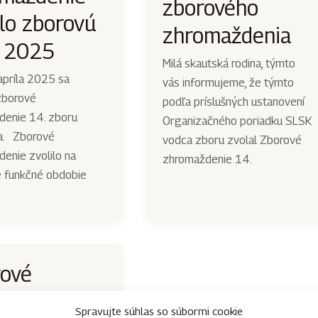
zborového
ilo zborovú
zhromaždenia
 2025
Milá skautská rodina, týmto
apríla 2025 sa
vás informujeme, že týmto
zborové
podľa príslušných ustanovení
denie 14. zboru
Organizačného poriadku SLSK
a. Zborové
vodca zboru zvolal Zborové
enie zvolilo na
zhromaždenie 14.
é funkčné obdobie
ové
maždenie
Spravujte súhlas so súbormi cookie