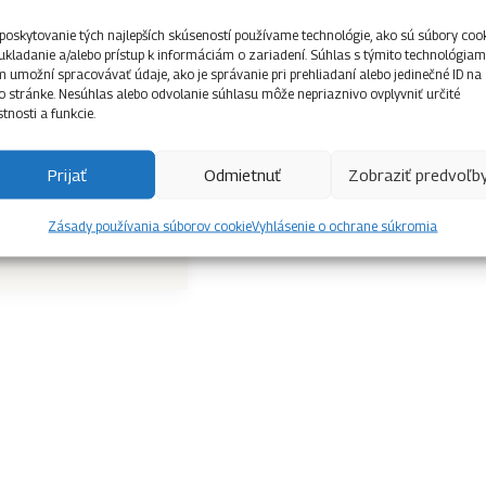
ilo zborovú
poskytovanie tých najlepších skúseností používame technológie, ako sú súbory coo
ukladanie a/alebo prístup k informáciám o zariadení. Súhlas s týmito technológiam
 umožní spracovávať údaje, ako je správanie pri prehliadaní alebo jedinečné ID na
to stránke. Nesúhlas alebo odvolanie súhlasu môže nepriaznivo ovplyvniť určité
 novembra 2021 sa
stnosti a funkcie.
nline formou zborové
denie 14. zboru
Prijať
Odmietnuť
Zobraziť predvoľb
a. Zborové
enie zvolilo na
Zásady používania súborov cookie
Vyhlásenie o ochrane súkromia
é funkčné obdobie