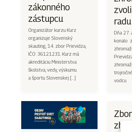
zákonného
zvol
zástupcu
radu
Organizátor kurzu Kurz
Dňa 27. 
organizuje Slovenský
konalo 
skauting, 14. zbor Prievidza,
zhromaž
IČO: 36121231. Kurz má
Prievidz
akreditáciu Ministerstva
zhromažd
školstva, vedy, výskumu
trojročn
a športu Slovenskej […]
vodcu
Zbor
zhro