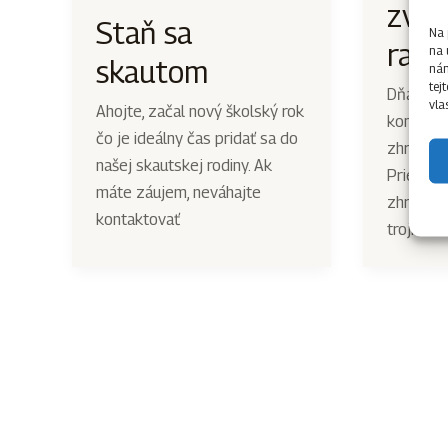
zvol
Staň sa
Na 
radu
na 
skautom
nám
tej
Dňa 27.
vla
Ahojte, začal nový školský rok
konalo o
čo je ideálny čas pridať sa do
zhromaž
našej skautskej rodiny. Ak
Prievidz
máte záujem, neváhajte
zhromažd
kontaktovať
trojročn