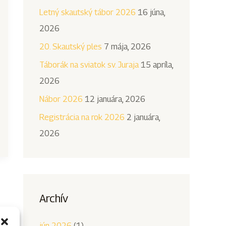
Letný skautský tábor 2026
16 júna,
a
2026
ť
:
20. Skautský ples
7 mája, 2026
Táborák na sviatok sv. Juraja
15 apríla,
2026
Nábor 2026
12 januára, 2026
Registrácia na rok 2026
2 januára,
2026
Archív
jún 2026
(1)