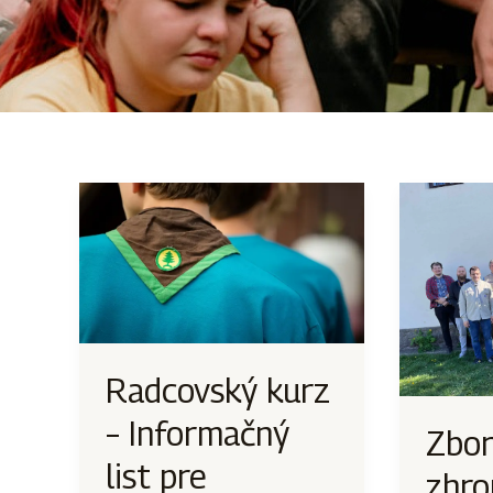
Radcovský kurz
– Informačný
Zbor
list pre
zhro