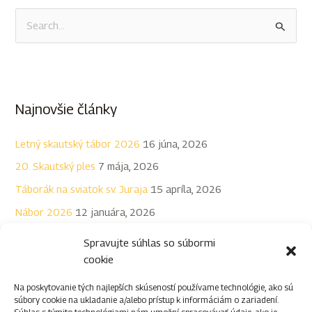
V
y
h
ľ
Najnovšie články
a
d
Letný skautský tábor 2026
16 júna, 2026
a
20. Skautský ples
7 mája, 2026
ť
Táborák na sviatok sv. Juraja
15 apríla, 2026
:
Nábor 2026
12 januára, 2026
Registrácia na rok 2026
2 januára, 2026
Spravujte súhlas so súbormi
cookie
Na poskytovanie tých najlepších skúseností používame technológie, ako sú
súbory cookie na ukladanie a/alebo prístup k informáciám o zariadení.
Archív
Súhlas s týmito technológiami nám umožní spracovávať údaje, ako je