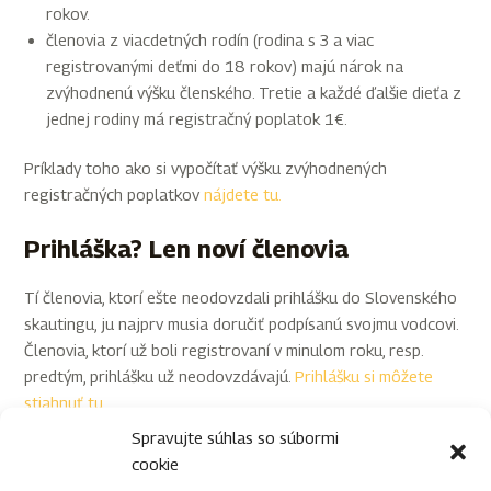
rokov.
členovia z viacdetných rodín (rodina s 3 a viac
registrovanými deťmi do 18 rokov) majú nárok na
zvýhodnenú výšku členského. Tretie a každé ďalšie dieťa z
jednej rodiny má registračný poplatok 1€.
Príklady toho ako si vypočítať výšku zvýhodnených
registračných poplatkov
nájdete tu.
Prihláška? Len noví členovia
Tí členovia, ktorí ešte neodovzdali prihlášku do Slovenského
skautingu, ju najprv musia doručiť podpísanú svojmu vodcovi.
Členovia, ktorí už boli registrovaní v minulom roku, resp.
predtým, prihlášku už neodovzdávajú.
Prihlášku si môžete
stiahnuť tu.
Spravujte súhlas so súbormi
cookie
←
Predchádzajúci Článok
Ďalší Článok
→