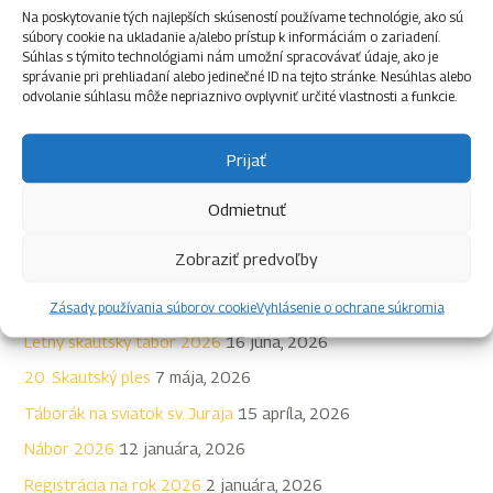
Na poskytovanie tých najlepších skúseností používame technológie, ako sú
súbory cookie na ukladanie a/alebo prístup k informáciám o zariadení.
Súhlas s týmito technológiami nám umožní spracovávať údaje, ako je
správanie pri prehliadaní alebo jedinečné ID na tejto stránke. Nesúhlas alebo
Hľadať
odvolanie súhlasu môže nepriaznivo ovplyvniť určité vlastnosti a funkcie.
Prijať
V
y
Odmietnuť
h
ľ
Zobraziť predvoľby
Najnovšie články
a
Zásady používania súborov cookie
Vyhlásenie o ochrane súkromia
d
Letný skautský tábor 2026
16 júna, 2026
a
20. Skautský ples
7 mája, 2026
ť
Táborák na sviatok sv. Juraja
15 apríla, 2026
:
Nábor 2026
12 januára, 2026
Registrácia na rok 2026
2 januára, 2026