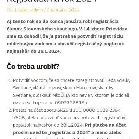
Od
14zbor-admin
/
9 januára, 2024
Aj tento rok sa do konca januára robí registrácia
členov Slovenského skautingu. V 14. zbore Prievidza
sme sa dohodli, že je potrebné potvrdiť registráciu
oddielovým vodcom a uhradiť registračný poplatok
najneskôr do 28.1.2024.
Čo treba urobiť?
Potvrdiť vodcom, že sa chcete zaregistrovať. Teda včielky
Svetlane, vĺčatá Lojzovi, skauti Marcelovi, skautky
Svetlane, oldskauti NšoČi. (A kto nevie v ktorom je oddieli
ozvite sa Lojzovi na 0902202898.)
Poslať na účet zboru SK29 1100 0000 0029 2384
7508, alebo odovzdať vodcom v hotovosti registračný
poplatok najneskôr do 28.1.2024.
Pri platbe na účet
prosím uveďte „registracia 2024“ a meno alebo