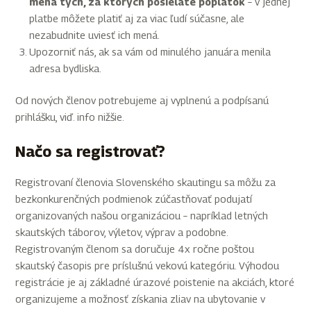
mená tých, za ktorých posielate poplatok
– v jednej
platbe môžete platiť aj za viac ľudí súčasne, ale
nezabudnite uviesť ich mená.
Upozorniť nás, ak sa vám od minulého januára menila
adresa bydliska.
Od nových členov potrebujeme aj vyplnenú a podpísanú
prihlášku, viď. info nižšie.
Načo sa registrovať?
Registrovaní členovia Slovenského skautingu sa môžu za
bezkonkurenčných podmienok zúčastňovať podujatí
organizovaných našou organizáciou – napríklad letných
skautských táborov, výletov, výprav a podobne.
Registrovaným členom sa doručuje 4x ročne poštou
skautský časopis pre príslušnú vekovú kategóriu. Výhodou
registrácie je aj základné úrazové poistenie na akciách, ktoré
organizujeme a možnosť získania zliav na ubytovanie v