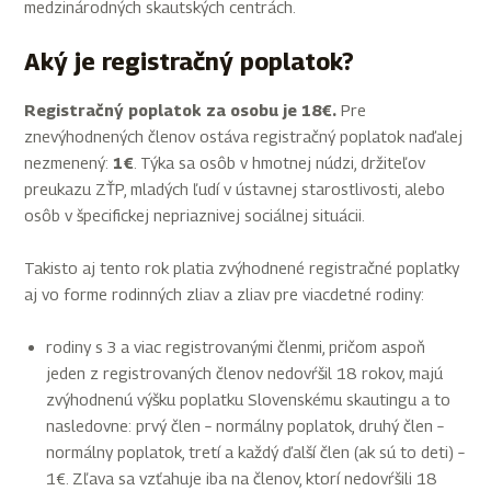
medzinárodných skautských centrách.
Aký je registračný poplatok?
Registračný poplatok za osobu je 18€.
Pre
znevýhodnených členov ostáva registračný poplatok naďalej
nezmenený:
1€
. Týka sa osôb v hmotnej núdzi, držiteľov
preukazu ZŤP, mladých ľudí v ústavnej starostlivosti, alebo
osôb v špecifickej nepriaznivej sociálnej situácii.
Takisto aj tento rok platia zvýhodnené registračné poplatky
aj vo forme rodinných zliav a zliav pre viacdetné rodiny:
rodiny s 3 a viac registrovanými členmi, pričom aspoň
jeden z registrovaných členov nedovŕšil 18 rokov, majú
zvýhodnenú výšku poplatku Slovenskému skautingu a to
nasledovne: prvý člen – normálny poplatok, druhý člen –
normálny poplatok, tretí a každý ďalší člen (ak sú to deti) –
1€. Zľava sa vzťahuje iba na členov, ktorí nedovŕšili 18