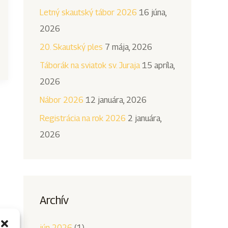
Letný skautský tábor 2026
16 júna,
a
2026
ť
:
20. Skautský ples
7 mája, 2026
Táborák na sviatok sv. Juraja
15 apríla,
2026
Nábor 2026
12 januára, 2026
Registrácia na rok 2026
2 januára,
2026
Archív
jún 2026
(1)