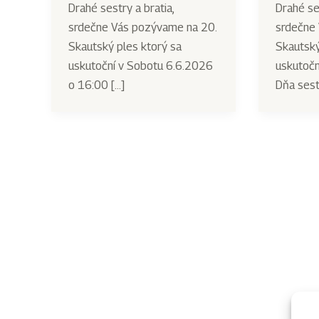
Drahé sestry a bratia,
Drahé se
srdečne Vás pozývame na 20.
srdečne
Skautský ples ktorý sa
Skautský
uskutoční v Sobotu 6.6.2026
uskutoční
o 16:00 […]
Dňa sest