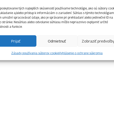
poskytovanie tých najlepších skúseností používame technológie, ako sú súbory coo
ukladanie a/alebo prístup k informáciám o zariadení. Súhlas s týmito technológiam
 umožní spracovávať údaje, ako je správanie pri prehliadaní alebo jedinečné ID na
to stránke. Nesúhlas alebo odvolanie súhlasu môže nepriaznivo ovplyvniť určité
stnosti a funkcie.
Prijať
Odmietnuť
Zobraziť predvoľb
Zásady používania súborov cookie
Vyhlásenie o ochrane súkromia