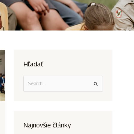
Hľadať
V
y
h
ľ
a
Najnovšie články
d