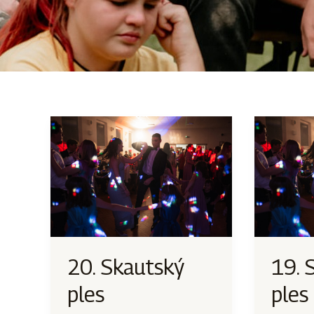
20. Skautský
19. 
ples
ples